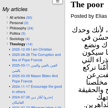
☰
The poor
My articles
Posted by Elia
All articles
(50)
Personal
(3)
Philosophy
(24)
، لأنك وحدك
Politics
(5)
ا حسُن في
Sociology
(4)
دك ونضع
Theology
(14)
2025-12-09 I am Christian
ما سيكون
2025-08-28 The Corruption and
ذراء التي
lies of Pope Francis
2025-03-11 العين بالعين والسن
مّنا نركع
بالسن
كشفت عن
2025-03-09 Mason Biden And
خلّصنا
Pope Francis
2024-11-17 Encourage the good
 والحقيقة
in others
جهك
2024-07-26 إحذروا تُجّار دين
الفاتيكان
لداهرين.
2024-07-22 Whoever takes a lot,