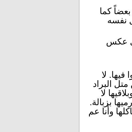
عضاً كما
ل نفسه
أي عكس
فيها. لا
 متل البراد
اقيها لا
ميها بزبالة
كلها وأنا عم