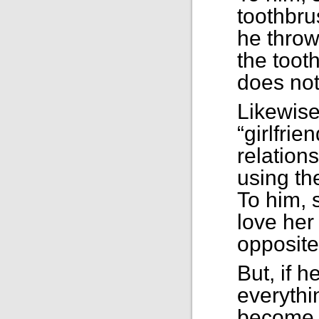
toothbrus
he throw
the toot
does not 
Likewise
“girlfri
relation
using th
To him, s
love her
opposite 
But, if h
everythi
become 