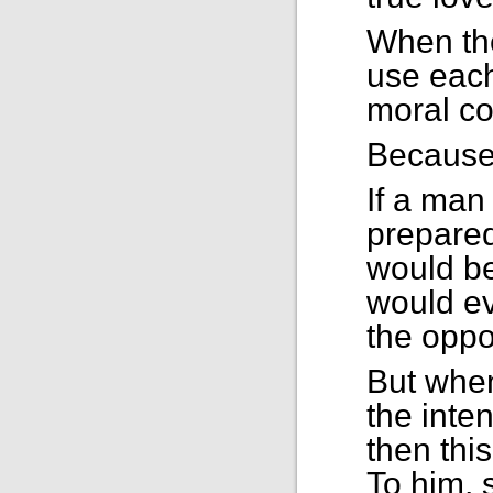
When the
use each
moral co
Because
If a man
prepared
would be
would ev
the oppos
But when
the inten
then thi
To him, 