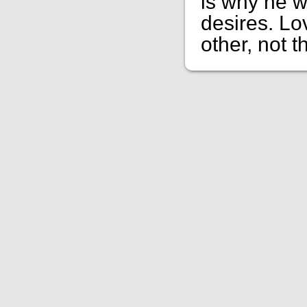
is why he w
desires. Lov
other, not th