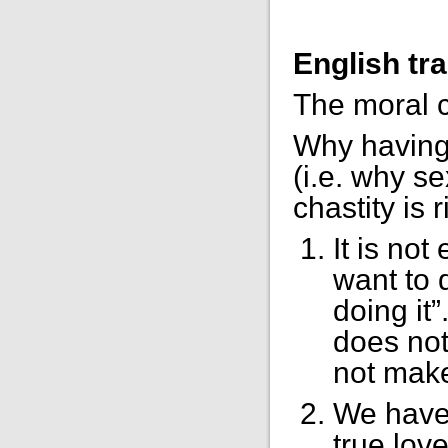
English tra
The moral c
Why having 
(i.e. why s
chastity is r
It is not
want to 
doing it”
does not
not make
We have 
true lov