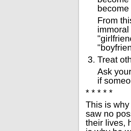
become h
From thi
immoral f
"girlfri
"boyfrie
Treat ot
Ask your
if someo
* * * * *
This is why
saw no poss
their lives,