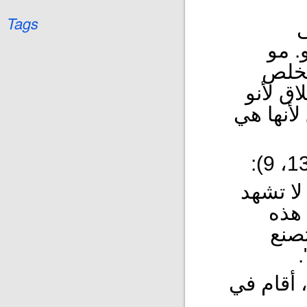
Tags
ى
. مو
يخلص
اق لأنو
لأنها هي
"لا تشهد
 هذه
تصنع
س
 أقام في